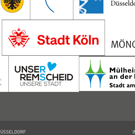
DÜSSELDORF