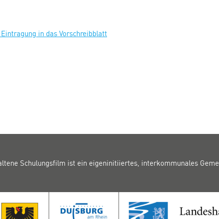
Eintragung in das Vorschreibblatt
altene Schulungsfilm ist ein eigeninitiiertes, interkommunales Geme