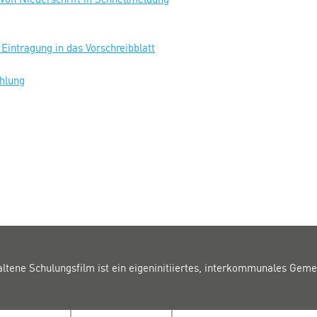
Eintragung in das Vorschreibblatt
ählung
altene Schulungsfilm ist ein eigeninitiiertes, interkommunales Geme