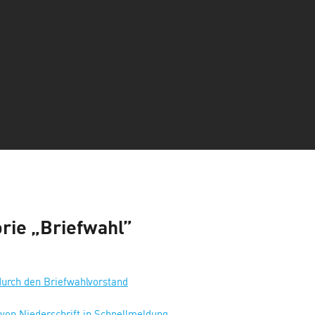
rie „Briefwahl”
durch den Briefwahlvorstand
 von Niederschrift in Schnellmeldung