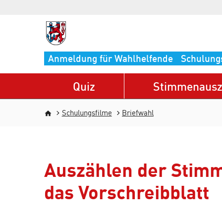
Direkt zum Inhalt
Anmeldung für Wahlhelfende
Schulung
Quiz
Stimmenausz
Pfadnavigation
Schulungsfilme
Briefwahl
Auszählen der Stimm
das Vorschreibblatt