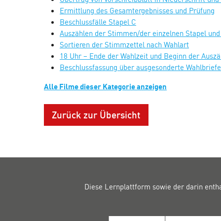
Ermittlung des Gesamtergebnisses und Prüfung
Beschlussfälle Stapel C
Auszählen der Stimmen/der einzelnen Stapel und 
Sortieren der Stimmzettel nach Wahlart
18 Uhr – Ende der Wahlzeit und Beginn der Ausz
Beschlussfassung über ausgesonderte Wahlbriefe
Alle Filme dieser Kategorie anzeigen
Zurück zur Übersicht
Diese Lernplattform sowie der darin enth